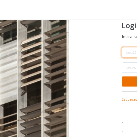
Log
Insira s
Esqueceu